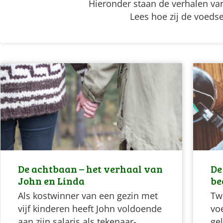
Hieronder staan de verhalen va
Lees hoe zij de voeds
De achtbaan – het verhaal van
De
John en Linda
be
Als kostwinner van een gezin met
Tw
vijf kinderen heeft John voldoende
vo
aan zijn salaris als tekenaar-
gel