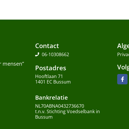
Contact
Alg
06-10308662
Priva
or mensen”
Vol
Postadres
Hooftlaan 71
1401 EC Bussum
Bankrelatie
NL70ABNA0432736670
t.n.v. Stichting Voedselbank in
Bussum