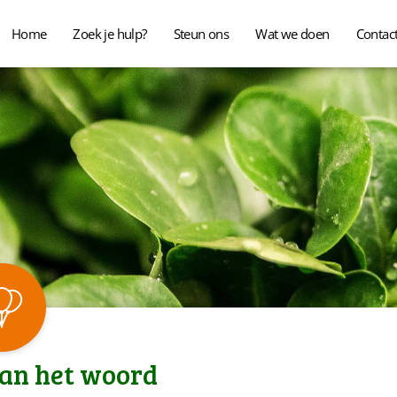
Home
Zoek je hulp?
Steun ons
Wat we doen
Contac
aan het woord