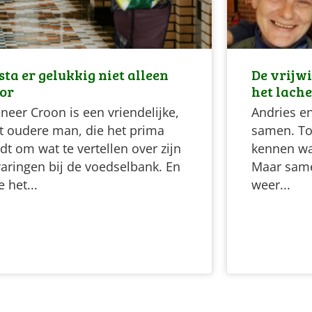
 sta er gelukkig niet alleen
De vrijw
or
het lach
neer Croon is een vriendelijke,
Andries en
t oudere man, die het prima
samen. To
dt om wat te vertellen over zijn
kennen wa
varingen bij de voedselbank. En
Maar same
 het...
weer...