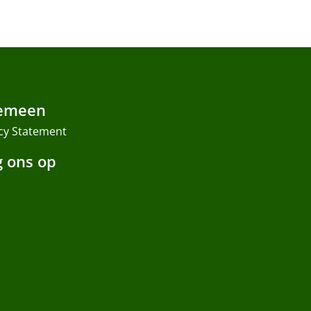
emeen
cy Statement
g ons op