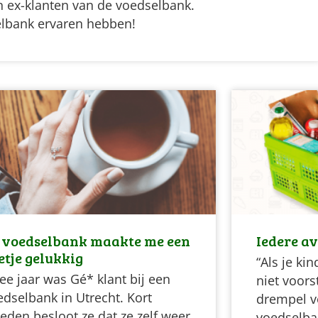
n ex-klanten van de voedselbank.
elbank ervaren hebben!
 voedselbank maakte me een
Iedere a
etje gelukkig
“Als je ki
ee jaar was Gé* klant bij een
niet voors
edselbank in Utrecht. Kort
drempel v
eden besloot ze dat ze zelf weer
voedselba