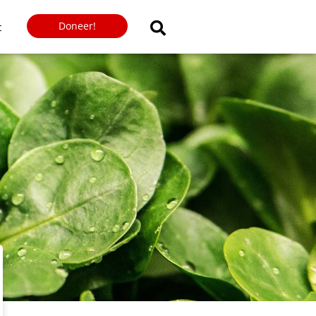
Doneer!
t