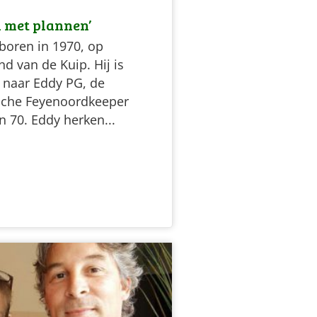
l met plannen’
boren in 1970, op
nd van de Kuip. Hij is
naar Eddy PG, de
sche Feyenoordkeeper
en 70. Eddy herken...