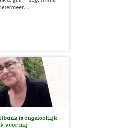
oetermeer....
lbank is ongelooflijk
jk voor mij