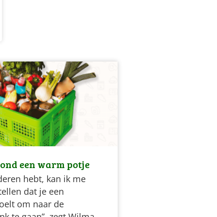
vond een warm potje
nderen hebt, kan ik me
tellen dat je een
oelt om naar de
nk te gaan”, zegt Wilma