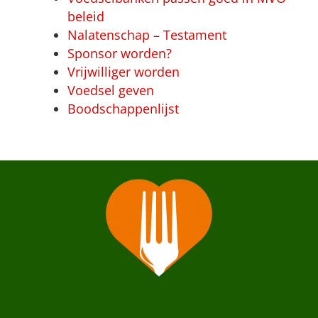
beleid
Nalatenschap – Testament
Sponsor worden?
Vrijwilliger worden
Voedsel geven
Boodschappenlijst