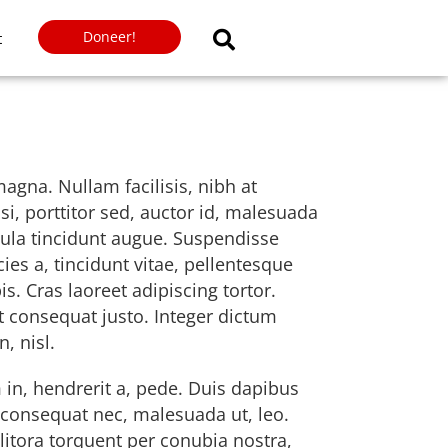
Doneer!
t
agna. Nullam facilisis, nibh at
isi, porttitor sed, auctor id, malesuada
cula tincidunt augue. Suspendisse
cies a, tincidunt vitae, pellentesque
s. Cras laoreet adipiscing tortor.
t consequat justo. Integer dictum
, nisl.
m in, hendrerit a, pede. Duis dapibus
, consequat nec, malesuada ut, leo.
litora torquent per conubia nostra,