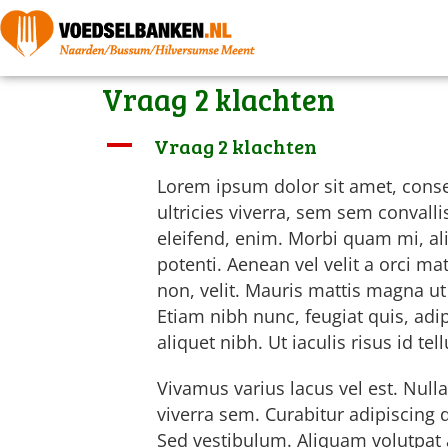
Vraag 2 klachten
A
Vraag 2 klachten
Lorem ipsum dolor sit amet, consec
ultricies viverra, sem sem convalli
eleifend, enim. Morbi quam mi, al
potenti. Aenean vel velit a orci mat
non, velit. Mauris mattis magna ut 
Etiam nibh nunc, feugiat quis, adi
aliquet nibh. Ut iaculis risus id tel
Vivamus varius lacus vel est. Nulla
viverra sem. Curabitur adipiscing 
Sed vestibulum. Aliquam volutpat a