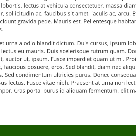
bortis, lectus at vehicula consectetuer, massa diam 
 sollicitudin ac, faucibus sit amet, iaculis ac, arcu. 
ncidunt gravida pede. Mauris est. Pellentesque habitan
s.
 urna a odio blandit dictum. Duis cursus, ipsum lobo
sa lectus eu mauris. Duis scelerisque rutrum quam. 
is ut, auctor ut, ipsum. Fusce imperdiet quam ut mi.
 et, faucibus posuere, eros. Sed blandit, diam nec ali
us. Sed condimentum ultricies purus. Donec consequat
rsus lectus. Fusce vitae nibh. Praesent at urna non le
por. Cras porta, purus id aliquam fermentum, elit ma