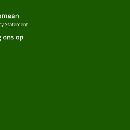
emeen
cy Statement
g ons op