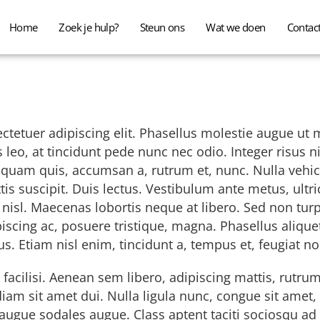
Home
Zoek je hulp?
Steun ons
Wat we doen
Contac
tetuer adipiscing elit. Phasellus molestie augue ut m
s leo, at tincidunt pede nunc nec odio. Integer risus n
iquam quis, accumsan a, rutrum et, nunc. Nulla vehi
tis suscipit. Duis lectus. Vestibulum ante metus, ultri
nisl. Maecenas lobortis neque at libero. Sed non turpi
piscing ac, posuere tristique, magna. Phasellus alique
lus. Etiam nisl enim, tincidunt a, tempus et, feugiat non
 facilisi. Aenean sem libero, adipiscing mattis, rutru
diam sit amet dui. Nulla ligula nunc, congue sit amet
ugue sodales augue. Class aptent taciti sociosqu ad 