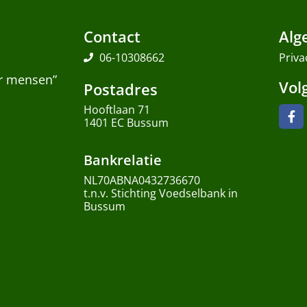
Contact
Alg
06-10308662
Priva
or mensen”
Vol
Postadres
Hooftlaan 71
1401 EC Bussum
Bankrelatie
NL70ABNA0432736670
t.n.v. Stichting Voedselbank in
Bussum