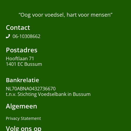
“Oog voor voedsel, hart voor mensen”
Contact
06-10308662
Postadres
Hooftlaan 71
1401 EC Bussum
Bankrelatie
NL70ABNA0432736670
t.n.v. Stichting Voedselbank in Bussum
Algemeen
Privacy Statement
Volg ons op