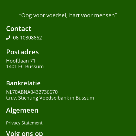
“Oog voor voedsel, hart voor mensen”
Contact
06-10308662
Postadres
Hooftlaan 71
1401 EC Bussum
Bankrelatie
NL70ABNA0432736670
t.n.v. Stichting Voedselbank in Bussum
Algemeen
Privacy Statement
Volg ons op