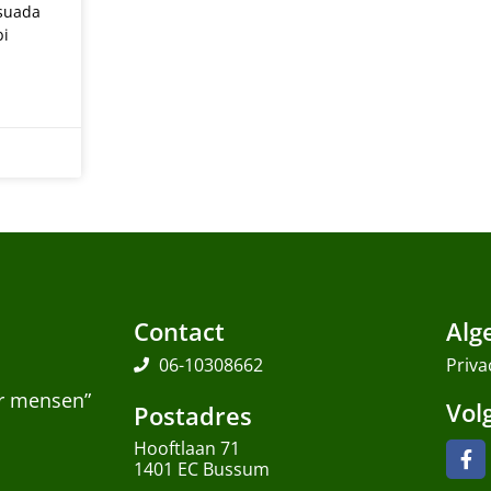
esuada
bi
Contact
Alg
06-10308662
Priva
or mensen”
Vol
Postadres
Hooftlaan 71
1401 EC Bussum