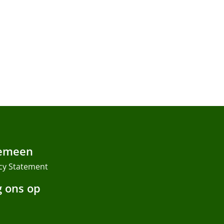
emeen
cy Statement
g ons op