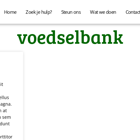
Home
Zoek je hulp?
Steun ons
Wat we doen
Contac
voedselbank
it
ellus
magna.
h at
em sem
idunt
rttitor