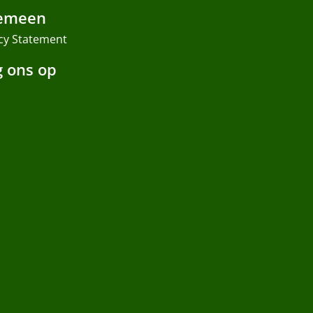
emeen
cy Statement
g ons op