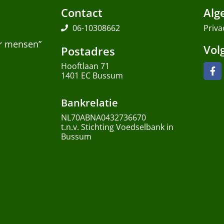
Contact
Alg
06-10308662
Priva
or mensen”
Vol
Postadres
Hooftlaan 71
1401 EC Bussum
Bankrelatie
NL70ABNA0432736670
t.n.v. Stichting Voedselbank in
Bussum